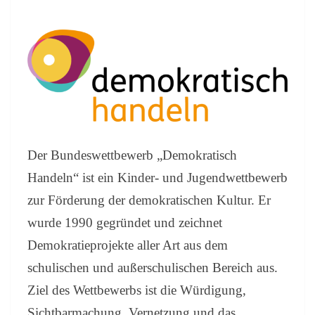
W
E
T
T
B
E
W
E
R
B
Der Bundeswettbewerb „Demokratisch
“
Handeln“ ist ein Kinder- und Jugendwettbewerb
D
E
zur Förderung der demokratischen Kultur. Er
M
wurde 1990 gegründet und zeichnet
O
K
Demokratieprojekte aller Art aus dem
R
schulischen und außerschulischen Bereich aus.
A
T
Ziel des Wettbewerbs ist die Würdigung,
I
Sichtbarmachung, Vernetzung und das