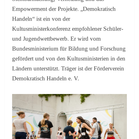
S
C
Empowerment der Projekte. „Demokratisch
H
Handeln“ ist ein von der
H
Kultusministerkonferenz empfohlener Schüler-
A
N
und Jugendwettbewerb. Er wird vom
D
Bundesministerium für Bildung und Forschung
E
L
gefördert und von den Kultusministerien in den
N
Ländern unterstützt. Träger ist der Förderverein
”
Demokratisch Handeln e. V.